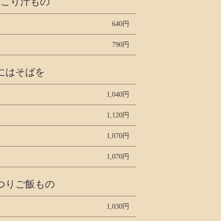
っこり汁もの
640円
790円
にはそばを
1,040円
1,120円
1,070円
1,070円
つりご飯もの
1,030円