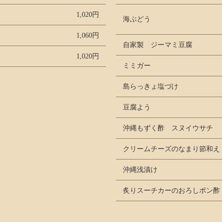
1,020円
海ぶどう
1,060円
自家製 ジーマミ豆腐
1,020円
ミミガー
島らっきょ塩づけ
豆腐よう
沖縄もずく酢 スヌイウサチ
クリームチーズのなまり節和え
沖縄浅漬け
炙りスーチカーのおろしポン酢